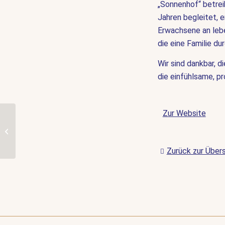
„Sonnenhof“ betrei
Jahren begleitet, e
Erwachsene an lebe
die eine Familie du
Wir sind dankbar, d
die einfühlsame, pr
Zur Website
Neues Förderprojekt:
Seelenpflaster e.V. –
Freude per Post für
schwer erkrankte...
Zurück zur Übers